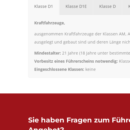
Klasse D1
Klasse D1E
Klasse D
Kraftfahrzeuge,
ausgenommen Kraftfahrzeuge der Klassen AM, A1,
ausgelegt und gebaut sind und deren Länge nich
Mindestalter:
21 Jahre (18 Jahre unter bestimmt
Vorbesitz eines Führerscheins notwendig:
Klass
Eingeschlossene Klassen:
keine
Sie haben Fragen zum Führ
Angebot?