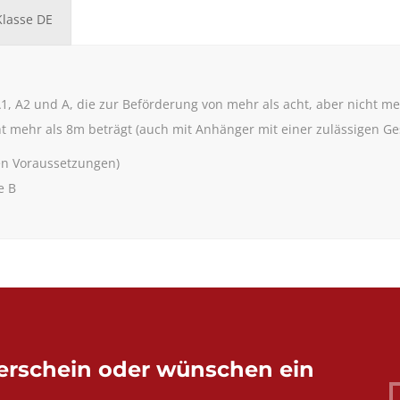
Klasse DE
 A2 und A, die zur Beförderung von mehr als acht, aber nicht m
t mehr als 8m beträgt (auch mit Anhänger mit einer zulässigen Ge
en Voraussetzungen)
e B
erschein oder wünschen ein