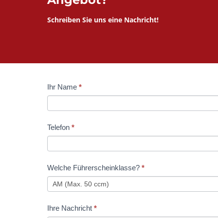
Schreiben Sie uns eine Nachricht!
Kontaktformular
Ihr Name
*
Falls
FS
Du
Klasse
menschlich
Telefon
*
bist,
lasse
dieses
Welche Führerscheinklasse?
*
Feld
leer.
Ihre Nachricht
*