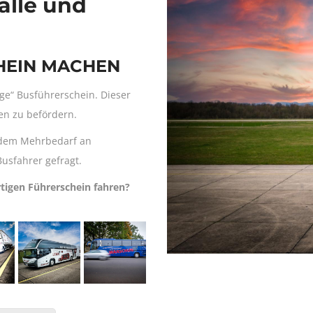
alle und
HEIN MACHEN
ige“ Busführerschein. Dieser
en zu befördern.
d dem Mehrbedarf an
Busfahrer gefragt.
tigen Führerschein fahren?