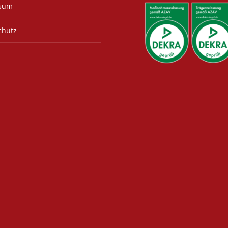
sum
chutz