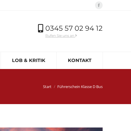
Facebook
page
opens
0345 57 02 94 12
in
Rufen Sie uns an
new
window
LOB & KRITIK
KONTAKT
Sie befinden sich hier:
Start
Führerschein Klasse D Bus