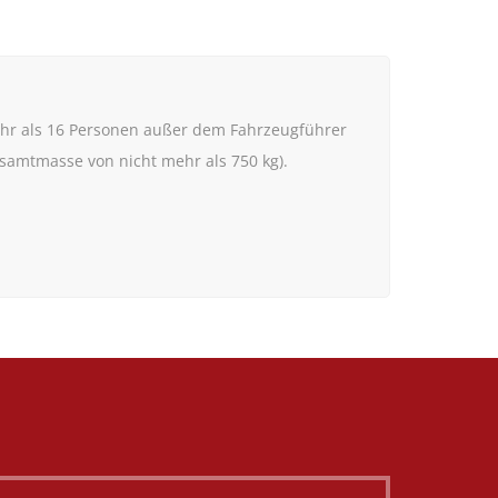
ehr als 16 Personen außer dem Fahrzeugführer
samtmasse von nicht mehr als 750 kg).